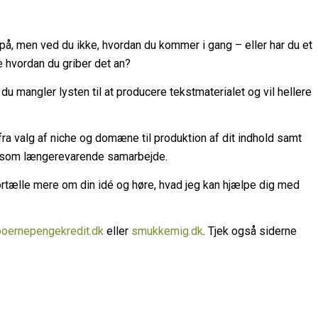
på, men ved du ikke, hvordan du kommer i gang – eller har du et
e hvordan du griber det an?
du mangler lysten til at producere tekstmaterialet og vil hellere
fra valg af niche og domæne til produktion af dit indhold samt
g som længerevarende samarbejde.
ortælle mere om din idé og høre, hvad jeg kan hjælpe dig med
boernepengekredit.dk
eller
smukkemig.dk
. Tjek også siderne